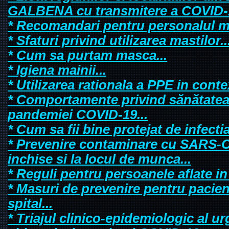
GALBENA cu transmitere a COVID-1
* Recomandari pentru personalul me
* Sfaturi privind utilizarea mastilor..
* Cum sa purtam masca...
* Igiena mainii...
* Utilizarea rationala a PPE in cont
* Comportamente privind sănătatea
pandemiei COVID-19...
* Cum sa fii bine protejat de infect
* Prevenire contaminare cu SARS-Co
inchise si la locul de munca...
* Reguli pentru persoanele aflate in 
* Masuri de prevenire pentru pacient
spital...
* Triajul clinico-epidemiologic al u